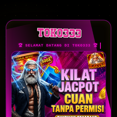
🏆 SELAMAT DATANG DI TOKO333 🏆