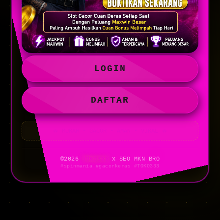
LOGIN
DAFTAR
🔥 MURAH • GACOR • AMAN • VIRAL 🔥
©2026
TOKO333
x SEO MKN BRO
#spinmania #gacorkeras #TOKO333